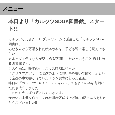
メニュー
本日より「カルッツSDGs図書館」スター
ト!!!
カルッツかわさき 1Fプレイルームに誕生した「カルッツSDGs
図書館」
みなさんから寄贈された絵本や本を、子ども達に楽しく読んでも
らい
カルッツを色々な人が楽しめる空間にしたいということではじめ
る図書館です。
この企画は、昨年のクリスマス時期に行った
「クリスマスツリーに七夕のように願い事を書いて飾ろう」とい
う企画の中で書かれていた１つを実際に行った企画。
昨日の「カルッツSDGsフェスティバル」でも多くの本を寄贈い
ただき成立しました!!
これから少しずつ拡大していきます。
かわいい本棚を作ってくれた川崎区盛り上げ隊!の皆さんもありが
とうございました!!