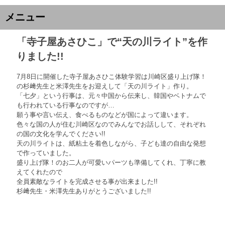
メニュー
「寺子屋あさひこ」で“天の川ライト”を作
りました!!
7月8日に開催した寺子屋あさひこ体験学習は川崎区盛り上げ隊！
の杉﨑先生と米澤先生をお迎えして「天の川ライト」作り。
「七夕」という行事は、元々中国から伝来し、韓国やベトナムで
も行われている行事なのですが…
願う事や言い伝え、食べるものなどが国によって違います。
色々な国の人が住む川崎区なのでみんなでお話しして、それぞれ
の国の文化を学んでください!!
天の川ライトは、紙粘土を着色しながら、子ども達の自由な発想
で作っていました。
盛り上げ隊！のお二人が可愛いパーツも準備してくれ、丁寧に教
えてくれたので
全員素敵なライトを完成させる事が出来ました!!
杉﨑先生・米澤先生ありがとうございました!!