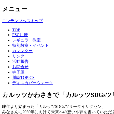
メニュー
コンテンツへスキップ
TOP
FSC川崎
レギュラー教室
特別教室・イベント
カレンダー
リンク
活動報告
お問合せ
寺子屋
川崎TOPICS
ディスカバーウォーク
カルッツかわさきで「カルッツSDGsツ
昨年より始まった「カルッツSDGsツリーダイサクセン」
みなさんに2030年に向けて未来への想いや夢を書いていた