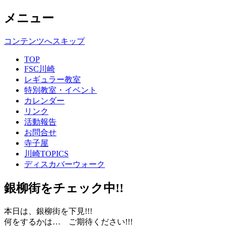
メニュー
コンテンツへスキップ
TOP
FSC川崎
レギュラー教室
特別教室・イベント
カレンダー
リンク
活動報告
お問合せ
寺子屋
川崎TOPICS
ディスカバーウォーク
銀柳街をチェック中!!
本日は、銀柳街を下見!!!
何をするかは… ご期待ください!!!