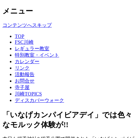
メニュー
コンテンツへスキップ
TOP
FSC川崎
レギュラー教室
特別教室・イベント
カレンダー
リンク
活動報告
お問合せ
寺子屋
川崎TOPICS
ディスカバーウォーク
「いなげカンパイビアデイ」では色々
なモルック体験が!!