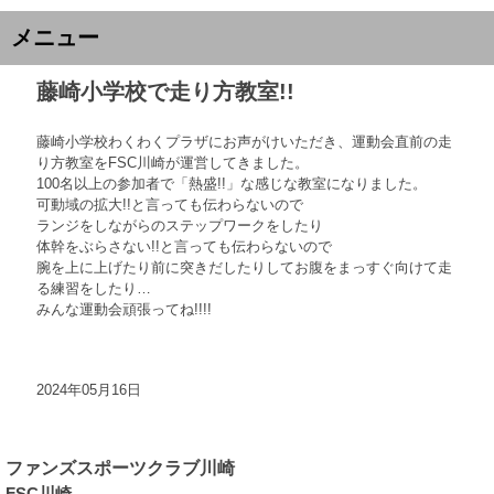
メニュー
藤崎小学校で走り方教室!!
藤崎小学校わくわくプラザにお声がけいただき、運動会直前の走
り方教室をFSC川崎が運営してきました。
100名以上の参加者で「熱盛!!」な感じな教室になりました。
可動域の拡大!!と言っても伝わらないので
ランジをしながらのステップワークをしたり
体幹をぶらさない!!と言っても伝わらないので
腕を上に上げたり前に突きだしたりしてお腹をまっすぐ向けて走
る練習をしたり…
みんな運動会頑張ってね!!!!
2024年05月16日
ファンズスポーツクラブ川崎
FSC川崎