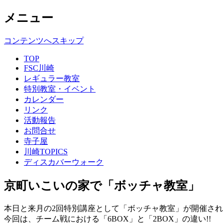
メニュー
コンテンツへスキップ
TOP
FSC川崎
レギュラー教室
特別教室・イベント
カレンダー
リンク
活動報告
お問合せ
寺子屋
川崎TOPICS
ディスカバーウォーク
京町いこいの家で「ボッチャ教室」
本日と来月の2回特別講座として「ボッチャ教室」が開催され
今回は、チーム戦における「6BOX」と「2BOX」の違い!!