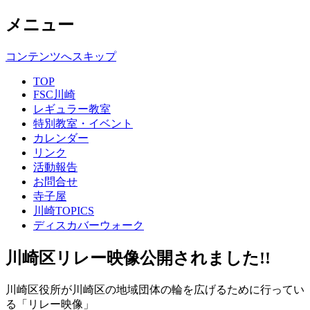
メニュー
コンテンツへスキップ
TOP
FSC川崎
レギュラー教室
特別教室・イベント
カレンダー
リンク
活動報告
お問合せ
寺子屋
川崎TOPICS
ディスカバーウォーク
川崎区リレー映像公開されました!!
川崎区役所が川崎区の地域団体の輪を広げるために行ってい
る「リレー映像」