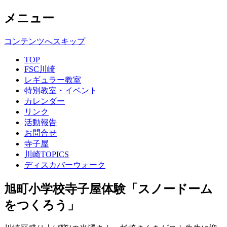
メニュー
コンテンツへスキップ
TOP
FSC川崎
レギュラー教室
特別教室・イベント
カレンダー
リンク
活動報告
お問合せ
寺子屋
川崎TOPICS
ディスカバーウォーク
旭町小学校寺子屋体験「スノードーム
をつくろう」