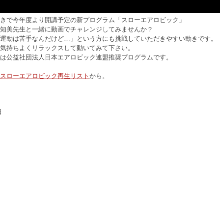
きで今年度より開講予定の新プログラム「スローエアロビック」
知美先生と一緒に動画でチャレンジしてみませんか？
運動は苦手なんだけど…」という方にも挑戦していただきやすい動きです。
気持ちよくリラックスして動いてみて下さい。
は公益社団法人日本エアロビック連盟推奨プログラムです。
スローエアロビック再生リスト
から。
日